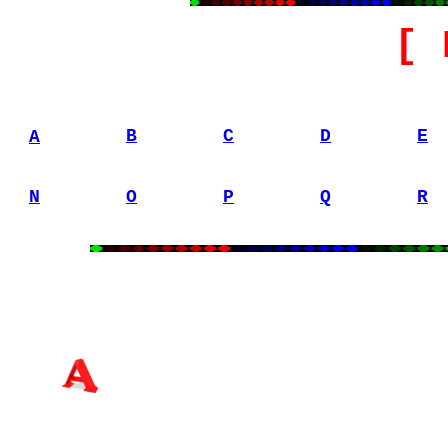
[ 
B
C
D
E
A
N
O
P
Q
R