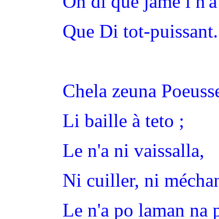
On di que jamè i n'a
Que Di tot-puissant.
Chela zeuna Poeusse
Li baille à teto ;
Le n'a ni vaissalla,
Ni cuiller, ni méchan
Le n'a po laman na 