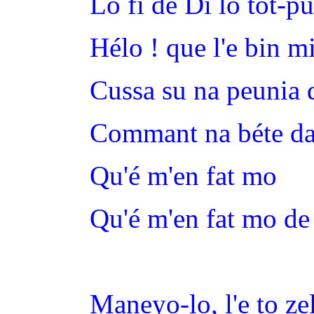
Lo fi de Di lo tot-pu
Hélo ! que l'e bin m
Cussa su na peunia 
Commant na béte dan
Qu'é m'en fat mo
Qu'é m'en fat mo de 
Maneyo-lo, l'e to zel