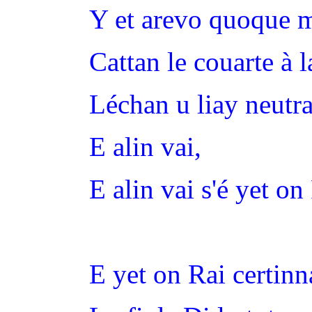
Y et arevo quoque m
Cattan le couarte à l
Léchan u liay neutra
E alin vai,
E alin vai s'é yet on
E yet on Rai certin