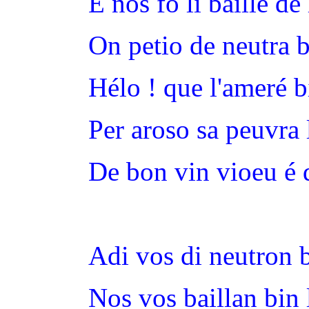
E nos fo li baillè de 
On petio de neutra 
Hélo ! que l'ameré 
Per aroso sa peuvra 
De bon vin vioeu é 
Adi vos di neutron 
Nos vos baillan bin 