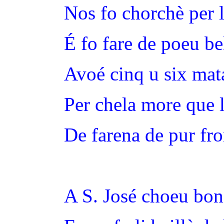
Nos fo chorchè per l
É fo fare de poeu bel
Avoé cinq u six mat
Per chela more que l
De farena de pur fr
A S. José choeu bon 