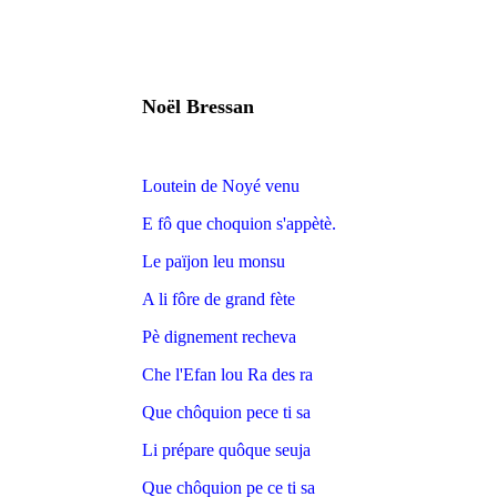
Noël Bressan
Loutein de Noyé venu
E fô que choquion s'appètè.
Le païjon leu monsu
A li fôre de grand fète
Pè dignement recheva
Che l'Efan lou Ra des ra
Que chôquion pece ti sa
Li prépare quôque seuja
Que chôquion pe ce ti sa