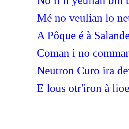
No li li yeulian bin b
Mé no veulian lo ne
A Pôque é à Salande
Coman i no comman
Neutron Curo ira de
E lous otr'iron à lio