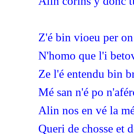
Alin corins y donc tu
Z'é bin vioeu per on
N'homo que l'i beto
Ze l'é entendu bin br
Mé san n'é po n'afér
Alin nos en vé la m
Queri de chosse et 