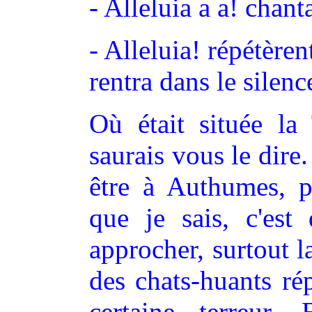
- Alleluia a a! chan
- Alleluia! répétèren
rentra dans le silenc
Où était située la
saurais vous le dire.
être à Authumes, p
que je sais, c'est
approcher, surtout l
des chats-huants ré
certaine terreur.