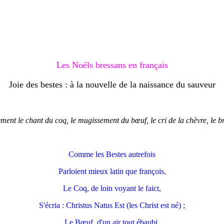
Les Noëls bressans en français
Joie des bestes : à la nouvelle de la naissance du sauveur
ement le chant du coq, le mugissement du bœuf, le cri de la chèvre, le b
Comme les Bestes autrefois
Parloient mieux latin que françois,
Le Coq, de loin voyant le faict,
S'écria : Christus Natus Est (les Christ est né) ;
Le Bœuf, d'un air tout ébaubi,