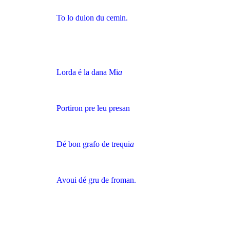
To lo dulon du cemin.
Lorda é la dana Mi
a
Portiron pre leu presan
Dé bon grafo de trequi
a
Avoui dé gru de froman.