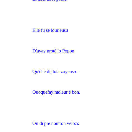
Elle fu se lourieus
a
D'avay groté lo Popon
Qu'elle di, tota zoyeus
a
:
Quoquefay moleur é bon.
On di pre noutron veloz
o