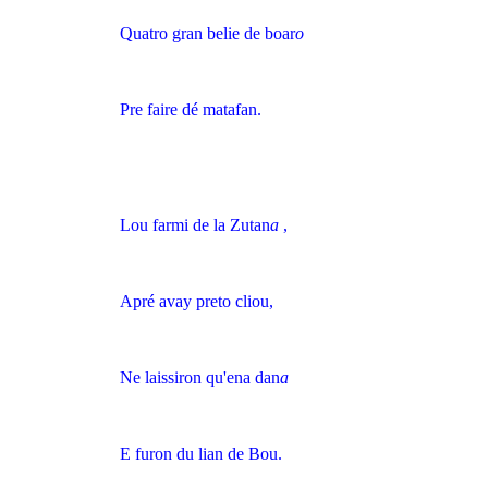
Quatro gran belie de boar
o
Pre faire dé matafan.
Lou farmi de la Zutan
a
,
Apré avay preto cliou,
Ne laissiron qu'ena dan
a
E furon du lian de Bou.