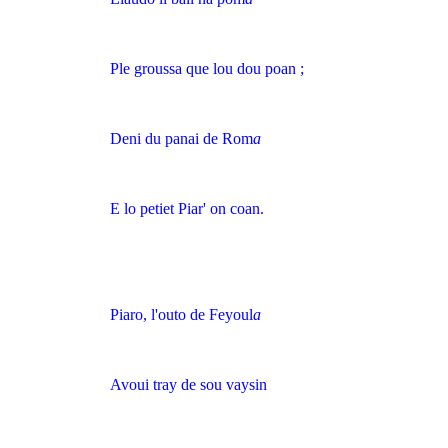
Ple groussa que lou dou poan ;
Deni du panai de Rom
a
E lo petiet Piar' on coan.
Piaro, l'outo de Feyoul
a
Avoui tray de sou vaysin