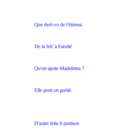
Que deré-vo de l'étr
in
na
De la feli' à Farolié
Qu'on apole Madel
in
na ?
Elle porti on grelié.
D'autre felie li portir
on