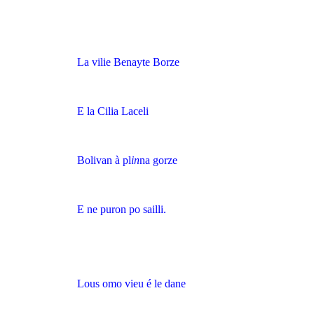
La vilie Benayte Borze
E la Cilia Laceli
Bolivan à pl
in
na gorze
E ne puron po sailli.
Lous omo vieu é le dane