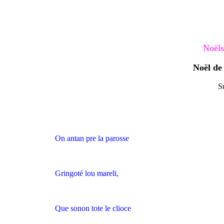
Noëls
Noël de 
Su
On antan pre la parosse
Gringoté lou mareli,
Que sonon tote le clioce