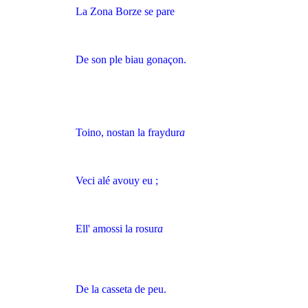
La Zona Borze se pare
De son ple biau gonaçon.
Toino, nostan la fraydur
a
Veci alé avouy eu ;
Ell' amossi la rosur
a
De la casseta de peu.