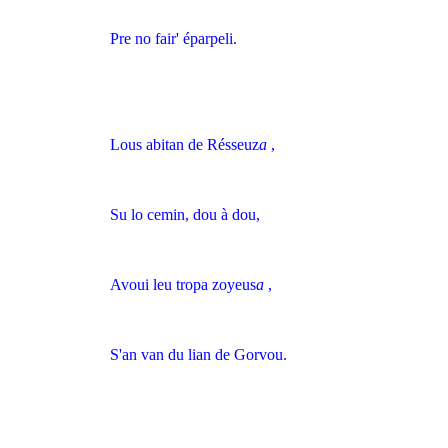
Pre no fair' éparpeli.
Lous abitan de Résseuz
a
,
Su lo cemin, dou à dou,
Avoui leu tropa zoyeus
a
,
S'an van du lian de Gorvou.