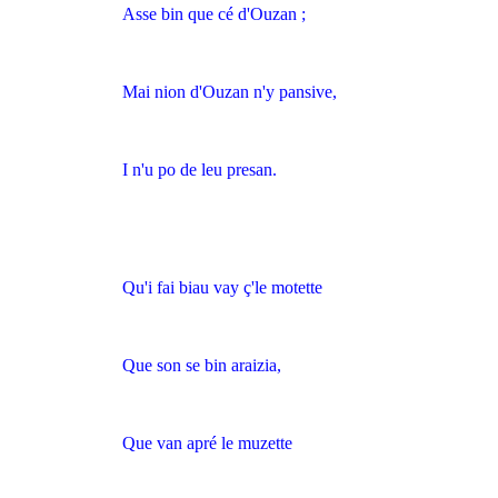
Asse bin que cé d'Ouzan ;
Mai nion d'Ouzan n'y pansive,
I n'u po de leu presan.
Qu'i fai biau vay ç'le motette
Que son se bin araizia,
Que van apré le muzette