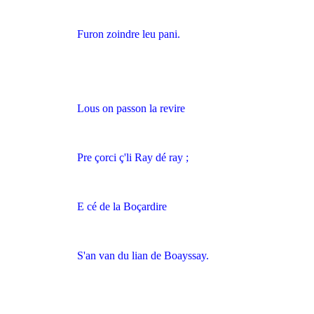
Furon zoindre leu pani.
Lous on passon la revire
Pre çorci ç'li Ray dé ray ;
E cé de la Boçardire
S'an van du lian de Boayssay.