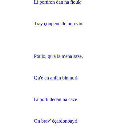
Li portiron dan na fioul
a
Tray çoupene de bon vin.
Poulo, qu'a la mena saze,
Qu'é en anfan bin nuri,
Li porti dedan na caze
On brav' éçardonoayri.