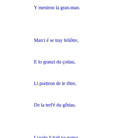
Y meniron la gran-man.
Marci é se tray feliôtre,
E lo granzi du çotiau,
Li portiron de le tôtre,
De la tref'é du gôtiau.
Liaudo li bali na pom
a