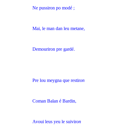
Ne pussiron po modé ;
Mai, le man dan leu metane,
Demouriron pre gardé.
Pre lou meygna que restir
on
Coman Balan é Bardin,
Avoui leus yeu le suivir
on