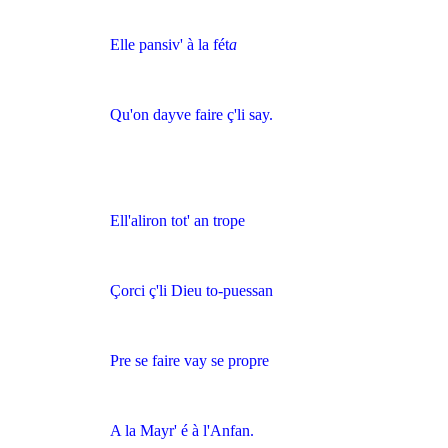
Elle pansiv' à la fét
a
Qu'on dayve faire ç'li say.
Ell'aliron tot' an trope
Çorci ç'li Dieu to-puessan
Pre se faire vay se propre
A la Mayr' é à l'Anfan.