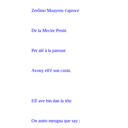
Zerômo Moayrou s'aproce
De la Mecire Penin
Per alé à la parosse
Avouy ell'é son cusin.
Ell' ave bin dan la tét
a
On autro meugna que say ;