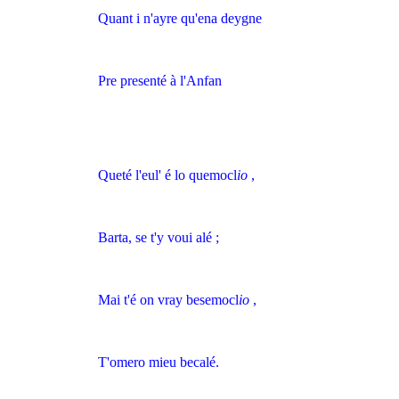
Quant i n'ayre qu'ena deygne
Pre presenté à l'Anfan
Queté l'eul' é lo quemocl
io
,
Barta, se t'y voui alé ;
Mai t'é on vray besemocl
io
,
T'omero mieu becalé.