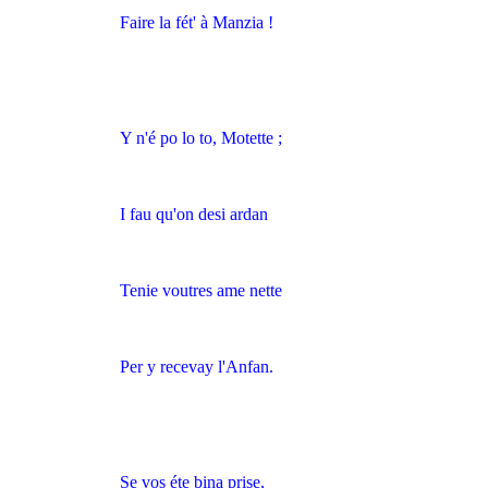
Faire la fét' à Manzia !
Y n'é po lo to, Motette ;
I fau qu'on desi ardan
Tenie voutres ame nette
Per y recevay l'Anfan.
Se vos éte bina prise,