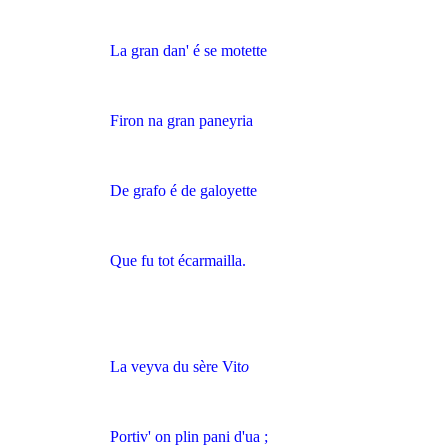
La gran dan' é se motette
Firon na gran paneyria
De grafo é de galoyette
Que fu tot écarmailla.
La veyva du sère Vit
o
Portiv' on plin pani d'ua ;