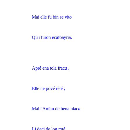
Mai elle fu bin se vit
o
Qu'i furon ecafoayria.
Apré ena tola frac
a
,
Elle ne pové rété ;
Mai l'Anfan de bena niac
a
Li deci de log roté.