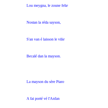
Lou meygna, le zoune feli
e
Nostan la réda sayson,
S'an van é laisson le vil
ie
Becalé dan la mayson.
La mayson du sère Piar
o
A fai porté vé l'Anfan