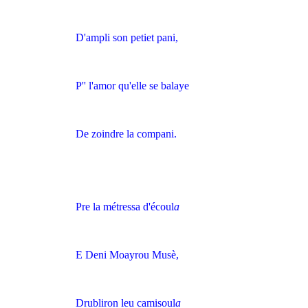
D'ampli son petiet pani,
P'' l'amor qu'elle se balaye
De zoindre la compani.
Pre la métressa d'écoul
a
E Deni Moayrou Musè,
Drubliron leu camisoul
a