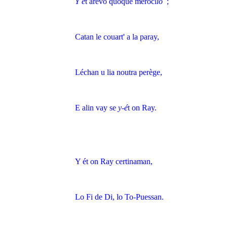
Y é
t arevo quoque merocl
io
;
Catan le couart' a la paray,
Léchan u lia noutra perège,
E alin vay se
y-é
t on Ray.
Y ét on Ray certinaman,
Lo Fi de Di, lo To-Puessan.