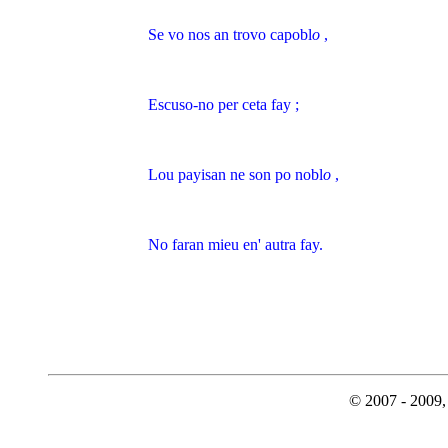
Se vo nos an trovo capobl
o
,
Escuso-no per ceta fay ;
Lou payisan ne son po nobl
o
,
No faran mieu en' autra fay.
© 2007 - 2009, 