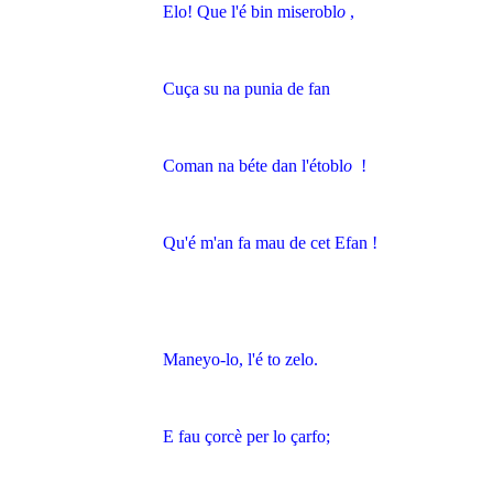
Elo! Que l'é bin miserobl
o
,
Cuça su na punia de fan
Coman na béte dan l'étobl
o
!
Qu'é m'an fa mau de cet Efan !
Maneyo-lo, l'é to zelo.
E fau çorcè per lo çarfo;