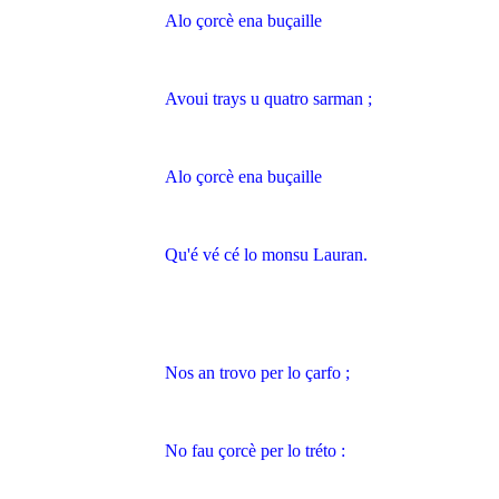
Alo çorcè ena buçaille
Avoui trays u quatro sarman ;
Alo çorcè ena buçaille
Qu'é vé cé lo monsu Lauran.
Nos an trovo per lo çarfo ;
No fau çorcè per lo tréto :