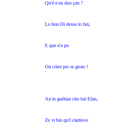
Qu'é-t-ou don çan ?
Lo bon Di dessu lo fan,
E que n'a po
On crüet per se groto !
An lo guétian cho bal Efan,
Ze vi bin qu'I clartiove