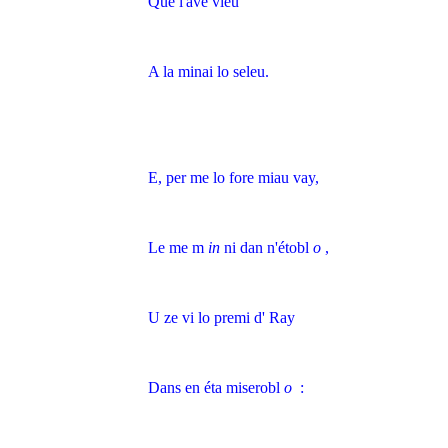
Que l'ave vieu
A la minai lo seleu.
E, per me lo fore miau vay,
Le me m
in
ni dan n'étobl
o
,
U ze vi lo premi d' Ray
Dans en éta miserobl
o
: