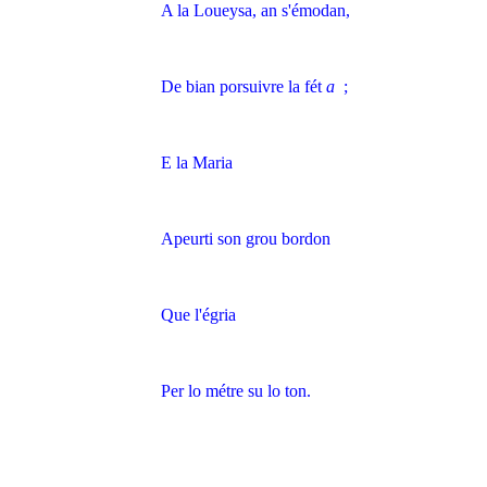
A la Loueysa, an s'émodan,
De bian porsuivre la fét
a
;
E la Maria
Apeurti son grou bordon
Que l'égria
Per lo métre su lo ton.