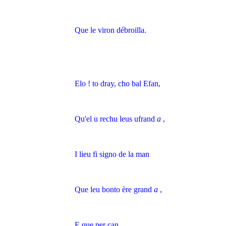
Que le viron débroilla.
Elo ! to dray, cho bal Efan,
Qu'el u rechu leus ufrand
a
,
I lieu fi signo de la man
Que leu bonto ère grand
a
,
E que per çan