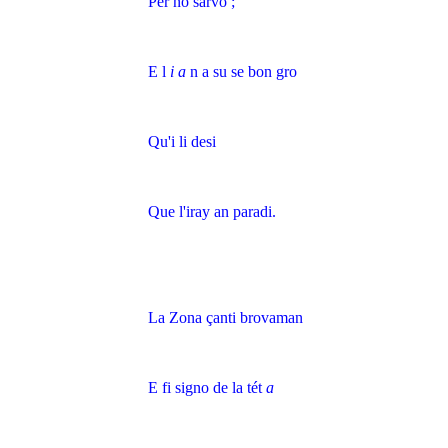
Per no sarvo ;
E l
i a
n a su se bon gro
Qu'i li desi
Que l'iray an paradi.
La Zona çanti brovaman
E fi signo de la tét
a