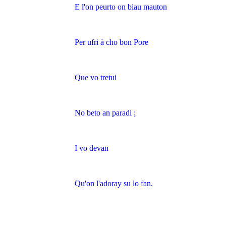
E l'on peurto on biau mauton
Per ufri à cho bon Pore
Que vo tretui
No beto an paradi ;
I vo devan
Qu'on l'adoray su lo fan.