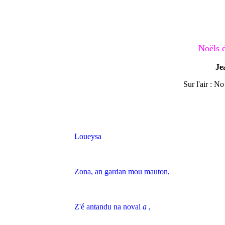
Noëls 
Je
Sur l'air : N
Loueysa
Zona, an gardan mou mauton,
Z'é antandu na noval
a
,