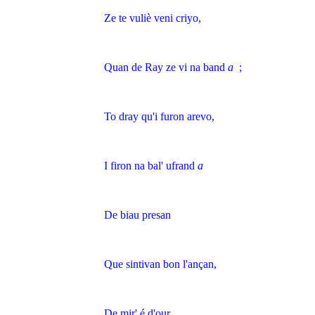
Ze te vuliè veni criyo,
Quan de Ray ze vi na band
a
;
To dray qu'i furon arevo,
I firon na bal' ufrand
a
De biau presan
Que sintivan bon l'ançan,
De mir' é d'our