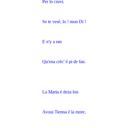
Per lo cruvi.
Se te vesè, lo ! mon Di !
E n'y a ran
Qu'ena crèc' é pi de fan.
La Maria é deza lon
Avoui Tienna é la more,