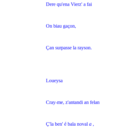
Dere qu'ena Vierz' a fai
On biau gaçon,
Çan surpasse la rayson.
Loueysa
Cray-me, z'antandi an felan
Ç'la ben' é bala noval
a
,