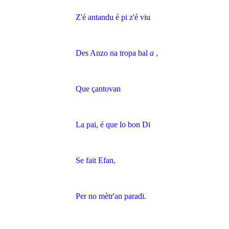
Z'é antandu é pi z'é viu
Des Anzo na tropa bal
a
,
Que çantovan
La pai, é que lo bon Di
Se fait Efan,
Per no mètr'an paradi.