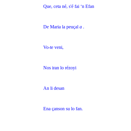
Que, ceta né, s'é fai ‘n Efan
De Maria la peuçal
a
.
Vo-te veni,
Nos iran lo rézoyi
An li desan
Ena çanson su lo fan.