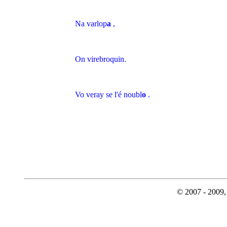
Na varlop
a
,
On virebroquin.
Vo veray se l'é noubl
o
.
© 2007 - 2009, 