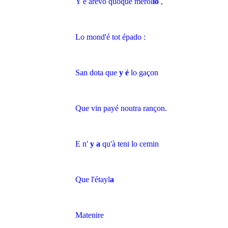
Y é arevo quoque merol
io
,
Lo mond'é tot épado :
San dota que
y é
lo gaçon
Que vin payé noutra rançon.
E n'
y a
qu'à teni lo cemin
Que l'étayl
a
Matenire