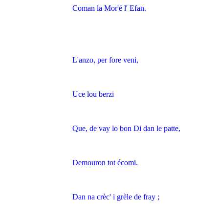
Coman la Mor'é l' Efan.
L'anzo, per fore veni,
Uce lou berzi
Que, de vay lo bon Di dan le patte,
Demouron tot écomi.
Dan na crèc' i grèle de fray ;