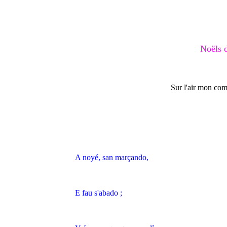
Noëls 
Sur l'air mon co
A noyé, san marçando,
E fau s'abado ;