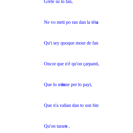
Grèle su lo fan,
Ne vo meti po ran dan la tét
a
Qu'i sey quoque mour de fan
Oncor que n'é qu'on çarpanti,
Que lo m
in
ne per lo payi,
Que n'a valian dan to son bin
Qu'on tarar
o
,