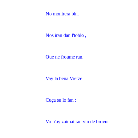
No montrera bin.
Nos iran dan l'tobl
o
,
Que ne froume ran,
Vay la bena Vierze
Cuça su lo fan :
Vo n'ay zaimai ran viu de brov
o