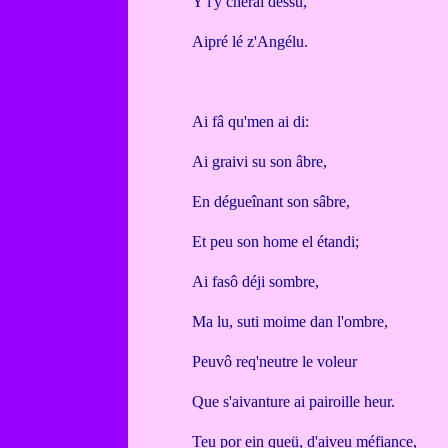
Y l'y chérai dessu,
Aipré lé z'Angélu.
Ai fâ qu'men ai di:
Ai graivi su son âbre,
En dégueînant son sâbre,
Et peu son home el étandi;
Ai fasô déji sombre,
Ma lu, suti moime dan l'ombre,
Peuvô req'neutre le voleur
Que s'aivanture ai pairoille heur.
Teu por ein queü, d'aiveu méfiance,