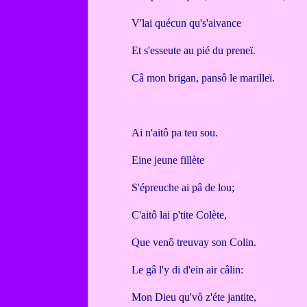
V'lai quécun qu's'aivance
Et s'esseute au pié du preneï.
Câ mon brigan, pansô le marilleï.
Ai n'aitô pa teu sou.
Eine jeune fillète
S'épreuche ai pâ de lou;
C'aitô lai p'tite Colète,
Que venô treuvay son Colin.
Le gâ l'y di d'ein air câlin:
Mon Dieu qu'vô z'éte jantite,