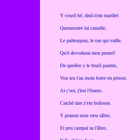
Y vourô bé, disô-t'ein marilleï
Queuneutre lai canaille,
Le palteuquay, le ran qui vaille,
Qu'é devodurai mon preneï!
De quelère y le feurô pandre,
Vou teu t'au moin botre en prison;
Ai c'soi, j'irai l'étanre,
Caiché dan z'ein boûsson.
Y pranrai mon vieu sâbre,
Et peu campai su l'âbre,