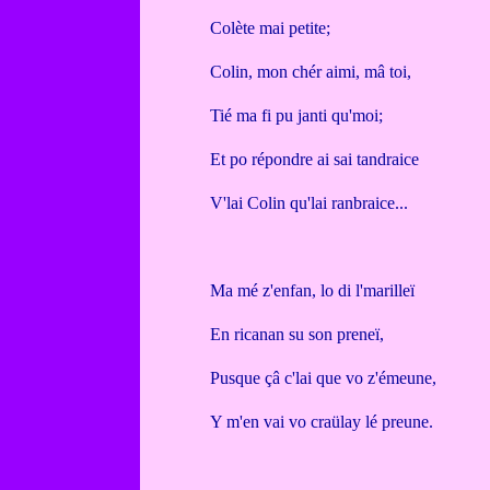
Colète mai petite;
Colin, mon chér aimi, mâ toi,
Tié ma fi pu janti qu'moi;
Et po répondre ai sai tandraice
V'lai Colin qu'lai ranbraice...
Ma mé z'enfan, lo di l'marilleï
En ricanan su son preneï,
Pusque çâ c'lai que vo z'émeune,
Y m'en vai vo craülay lé preune.