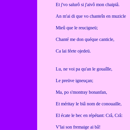
Et j'vo salurô si j'aivô mon chaipiâ.
An m'ai di que vo chanteîn en muzicle
Mieû que le reucigneü;
Chanté me don quéque canticle,
Ca lai féete ojedeü.
Lu, ne voi pa qu'an le gouaîlle,
Le preüve igneuçan;
Ma, po s'montray bonanfan,
Et méritay le biâ nom de conouaille,
El écate le bec en répétant: Crâ, Crâ:
V'lai son fremaige ai bâ!