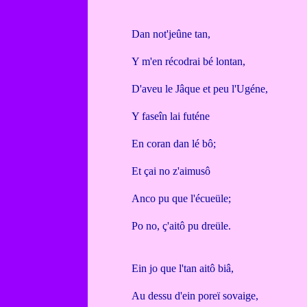
Dan not'jeûne tan,
Y m'en récodrai bé lontan,
D'aveu le Jâque et peu l'Ugéne,
Y faseîn lai futéne
En coran dan lé bô;
Et çai no z'aimusô
Anco pu que l'écueüle;
Po no, ç'aitô pu dreüle.
Ein jo que l'tan aitô biâ,
Au dessu d'ein poreï sovaige,