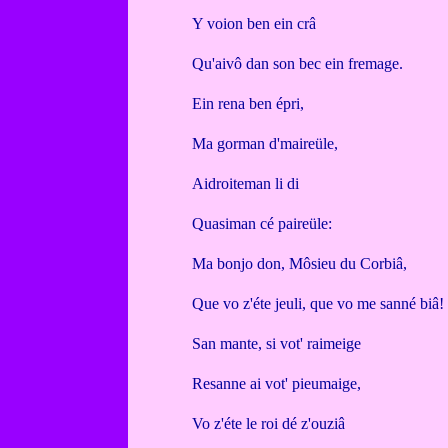
Y voion ben ein crâ
Qu'aivô dan son bec ein fremage.
Ein rena ben épri,
Ma gorman d'maireüle,
Aidroiteman li di
Quasiman cé paireüle:
Ma bonjo don, Môsieu du Corbiâ,
Que vo z'éte jeuli, que vo me sanné biâ!
San mante, si vot' raimeige
Resanne ai vot' pieumaige,
Vo z'éte le roi dé z'ouziâ