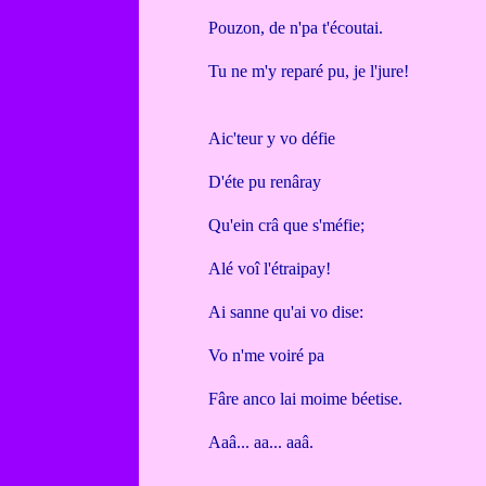
Pouzon, de n'pa t'écoutai.
Tu ne m'y reparé pu, je l'jure!
Aic'teur y vo défie
D'éte pu renâray
Qu'ein crâ que s'méfie;
Alé voî l'étraipay!
Ai sanne qu'ai vo dise:
Vo n'me voiré pa
Fâre anco lai moime béetise.
Aaâ... aa... aaâ.