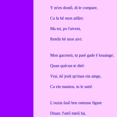
Y m'en doutô, di le compare,
Ca fa bé mon aifâre;
Ma toi, po l'aiveni,
Reteîn bé mon aivi:
Mon gaceneü, tu paré gade é louainge;
Quan quécun te diré:
Vrai, tié jeuli qu'man ein ainge,
Ca ein mantou, tu le sairé.
L'ouzia fasô ben ontouse figure
Disan: J'airô mieû fai,