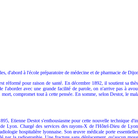
ales, d'abord à l'école préparatoire de médecine et de pharmacie de Dijo
l est réformé pour raison de santé. En décembre 1892, il soutient sa thè
 de l'aborder avec une grande facilité de parole, on n'arrive pas à avou
 mort, compromet tout à cette pensée. En somme, selon Destot, le malade
5, Etienne Destot s'enthousiasme pour cette nouvelle technique d'inve
 de Lyon. Chargé des services des rayons-X de l'Hôtel-Dieu de Lyon, 
diologie hospitalière lyonnaise. Son œuvre médicale porte essentielle
évélé par la radiographie. Une fracture sans déplacement, qu'aucun moy