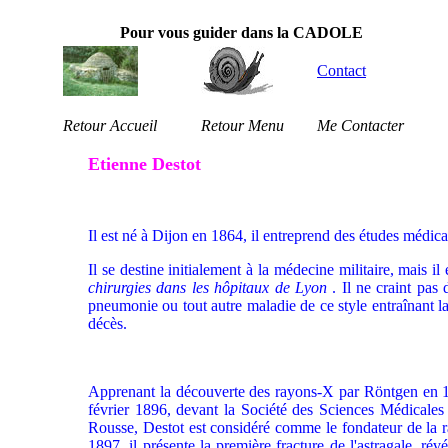
Pour vous guider dans la CADOLE
Contact
Retour Accueil
Retour Menu
Me Contacter
Etienne Destot
Il est né à Dijon en 1864, il entreprend des études médic
Il se destine initialement à la médecine militaire, mais i
chirurgies dans les hôpitaux de Lyon
. Il ne craint pas
pneumonie ou tout autre maladie de ce style entraînant la
décès.
Apprenant la découverte des rayons-X par Röntgen en 189
février 1896, devant la Société des Sciences Médicales
Rousse, Destot est considéré comme le fondateur de la ra
1897, il présente la première fracture de l'astragale, r